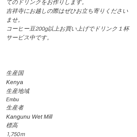
てのドリンクをお作りします。
吉祥寺にお越しの際はぜひお立ち寄りください
ませ。
コーヒー豆200g以上お買い上げでドリンク１杯
サービス中です。
生産国
Kenya
生産地域
Embu
生産者
Kangunu Wet Mill
標高
1,750ｍ