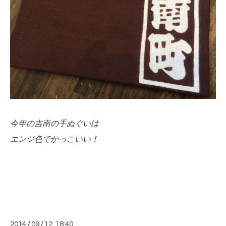
今年の吉南の手ぬぐいは
エンジ色でかっこいい！
2014
/
09
/
12 18:40