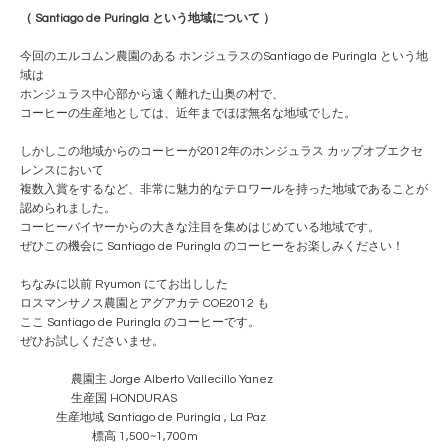
（ Santiago de Puringla という地域について ）
今回のエルコムン農園のある ホンジュラスのSantiago de Puringla という地
域は
ホンジュラス中心部から遠く離れた山奥の村で、
コーヒーの生産地としては、近年までほぼ無名な地域でした。
しかしこの地域からのコーヒーが2012年のホンジュラス カップオブエクセ
レンスにおいて
複数入賞をするなど、非常に魅力的なテロワールを持った地域であることが
認められました。
コーヒーバイヤーからの大きな注目を集めはじめている地域です。
ぜひこの機会に Santiago de Puringla のコーヒーをお楽しみください！
ちなみに以前 Ryumon にてお出しした
ロスマンサノス農園とアグアカテ COE2012 も
ここ Santiago de Puringla のコーヒーです。
ぜひお試しくださいませ。
農園主 Jorge Alberto Vallecillo Yanez
生産国 HONDURAS
生産地域 Santiago de Puringla , La Paz
標高 1,500~1,700m