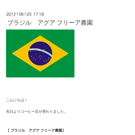
2013
/
06
/
25 17:18
ブラジル アグア フリーア農園
こんにちは！
先日よりコーヒー豆が替わりました。
【
ブラジル アグア フリーア農園
】