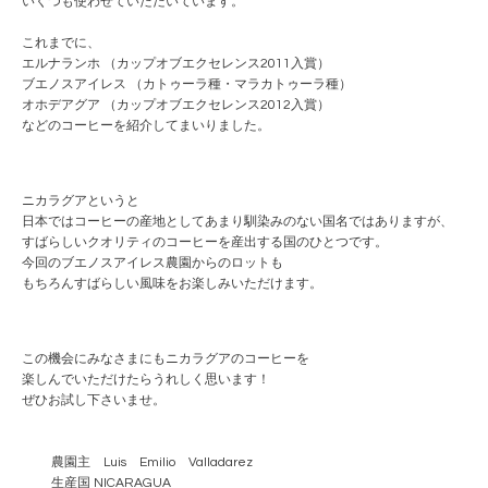
いくつも使わせていただいています。
これまでに、
エルナランホ （カップオブエクセレンス2011入賞）
ブエノスアイレス （カトゥーラ種・マラカトゥーラ種）
オホデアグア （カップオブエクセレンス2012入賞）
などのコーヒーを紹介してまいりました。
ニカラグアというと
日本ではコーヒーの産地としてあまり馴染みのない国名ではありますが、
すばらしいクオリティのコーヒーを産出する国のひとつです。
今回のブエノスアイレス農園からのロットも
もちろんすばらしい風味をお楽しみいただけます。
この機会にみなさまにもニカラグアのコーヒーを
楽しんでいただけたらうれしく思います！
ぜひお試し下さいませ。
農園主 Luis Emilio Valladarez
生産国 NICARAGUA