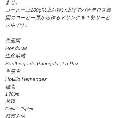
ませ。
コーヒー豆200g以上お買い上げでバナデロス農
園のコーヒー豆から作るドリンクを１杯サービ
ス中です。
生産国
Honduras
生産地域
Santhiago de Puringula , La Paz
生産者
Hotillio Hernandez
標高
1,700m
品種
Catuai , Typica
精製方法