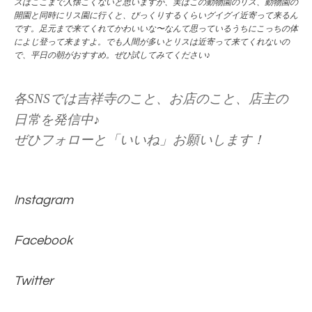
スはここまで人懐こくないと思いますが、実はこの動物園のリス、動物園の
開園と同時にリス園に行くと、びっくりするくらいグイグイ近寄って来るん
です。足元まで来てくれてかわいいな〜なんて思っているうちにこっちの体
によじ登って来ますよ。でも人間が多いとリスは近寄って来てくれないの
で、平日の朝がおすすめ。ぜひ試してみてください♪
各SNSでは吉祥寺のこと、お店のこと、店主の
日常を発信中♪
ぜひフォローと「いいね」お願いします！
Instagram
Facebook
Twitter