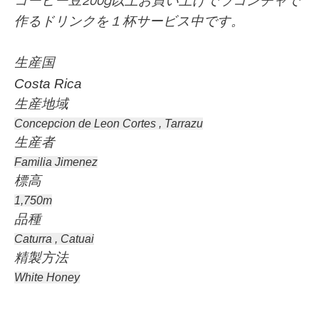
コーヒー豆200g以上お買い上げでラコンチャで
作るドリンクを１杯サービス中です。
生産国
Costa Rica
生産地域
Concepcion de Leon Cortes , Tarrazu
生産者
Familia Jimenez
標高
1,750m
品種
Caturra , Catuai
精製方法
White Honey