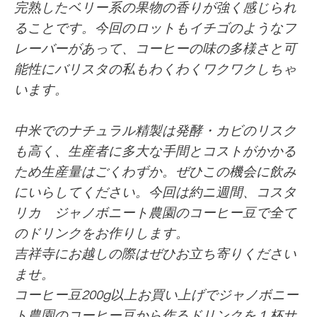
完熟したベリー系の果物の香りが強く感じられ
ることです。今回のロットもイチゴのようなフ
レーバーがあって、コーヒーの味の多様さと可
能性にバリスタの私もわくわくワクワクしちゃ
います。
中米でのナチュラル精製は発酵・カビのリスク
も高く、生産者に多大な手間とコストがかかる
ため生産量はごくわずか。ぜひこの機会に飲み
にいらしてください。
今回は約ニ週間、コスタ
リカ ジャノボニート農園
のコーヒー豆で全て
のドリンクをお作りします。
吉祥寺にお越しの際はぜひお立ち寄りください
ませ。
コーヒー豆200g以上お買い上げでジャノボニー
ト農園のコーヒー豆から作るドリンクを１杯サ