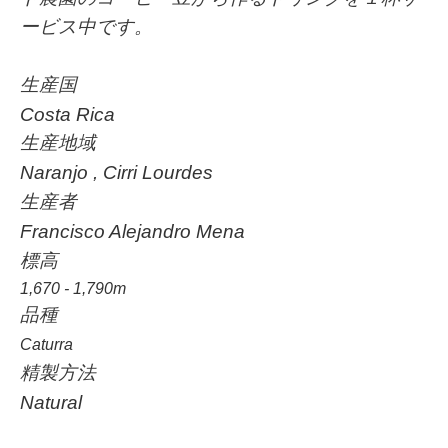
ービス中です。
生産国
Costa Rica
生産地域
Naranjo , Cirri Lourdes
生産者
Francisco Alejandro Mena
標高
1,670 - 1,790m
品種
Caturra
精製方法
Natural