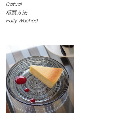
Catuai
精製方法
Fully Washed