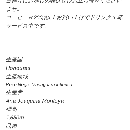
吉祥寺にお越しの際はぜひお立ち寄りください
ませ。
コーヒー豆200g以上お買い上げでドリンク１杯
サービス中です。
生産国
Honduras
生産地域
Pozo Negro Masaguara Intibuca
生産者
Ana Joaquina Montoya
標高
1,650ｍ
品種