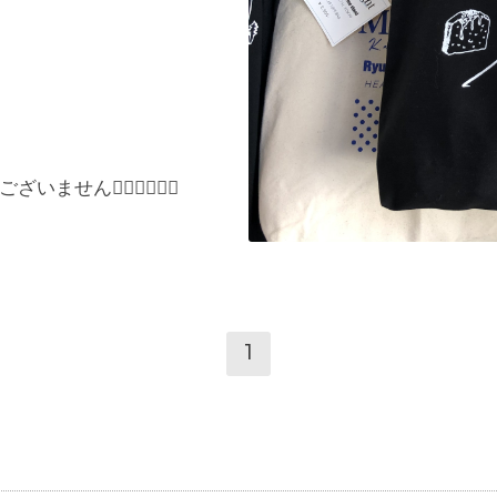
ございません
🙇‍♂️🙇‍♂️🙇‍♂️
1