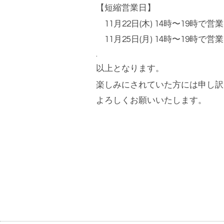
【短縮営業日】
11
月
22
日
(
木
) 14
時〜
19
時で営業
11
月
25
日
(
月
) 14
時〜
19
時で営業
.
以上となります。
楽しみにされていた方には申し訳
よろしくお願いいたします。