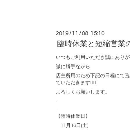
2019
11
08 15:10
/
/
臨時休業と短縮営業
いつもご利用いただき誠にありが
誠に勝手ながら
店主所用のため下記の日程にて臨
ていただきます
🙇‍♂️
よろしくお願いします。
.
.
【臨時休業日】
11
月
16
日
(
土
)