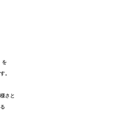
）を
す。
様さと
る