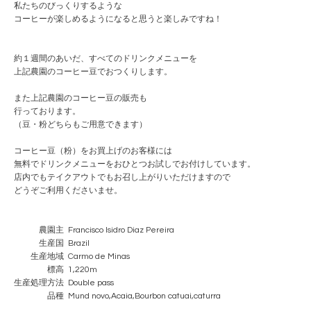
私たちのびっくりするような
コーヒーが楽しめるようになると思うと楽しみですね！
約１週間のあいだ、すべてのドリンクメニューを
上記農園のコーヒー豆でおつくりします。
また上記農園のコーヒー豆の販売も
行っております。
（豆・粉どちらもご用意できます）
コーヒー豆（粉）をお買上げのお客様には
無料でドリンクメニューをおひとつお試しでお付けしています。
店内でもテイクアウトでもお召し上がりいただけますので
どうぞご利用くださいませ。
農園主 Francisco Isidro Diaz Pereira
生産国 Brazil
生産地域 Carmo de Minas
標高 1,220m
生産処理方法 Double pass
品種 Mund novo,Acaia,Bourbon catuai,caturra