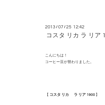
2013
07
25 12:42
/
/
コスタ リカ ラ リア 1
こんにちは！
コーヒー豆が替わりました。
【
コスタ リカ ラ リア 1900
】