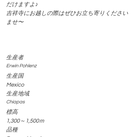
だけますよ♪
吉祥寺にお越しの際はぜひお立ち寄りください
ませ〜
生産者
Erwin Pohlenz
生産国
Mexico
生産地域
Chiapas
標高
1,300～1,500ｍ
品種