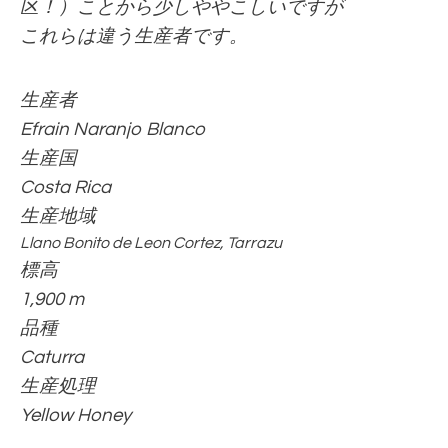
区！）ことから少しややこしいですが
これらは違う生産者です。
生産者
Efrain Naranjo Blanco
生産国
Costa Rica
生産地域
Llano Bonito de Leon Cortez, Tarrazu
標高
1,900 m
品種
Caturra
生産処理
Yellow Honey